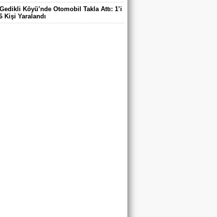
Gedikli Köyü’nde Otomobil Takla Attı: 1’i
6 Kişi Yaralandı
ntaş Köyü Muhtarı Mustafa Aköz, tedavi
ü hastanede hayatını kaybetti.
DE ELEKTRİK TEPKİSİ: ÇONDU
DE 5 YILDIR KARANLIKTA YAŞIYORUZ.
RİK YOK
’DA TRAFİK KAZASI 7 KİŞİ YARALANDI