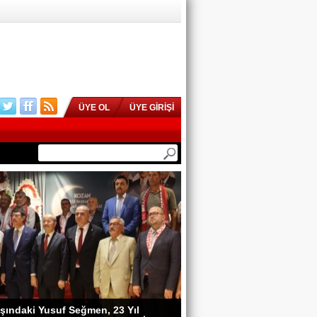
ÜYE OL
ÜYE GİRİŞİ
şındaki Yusuf Seğmen, 23 Yıl