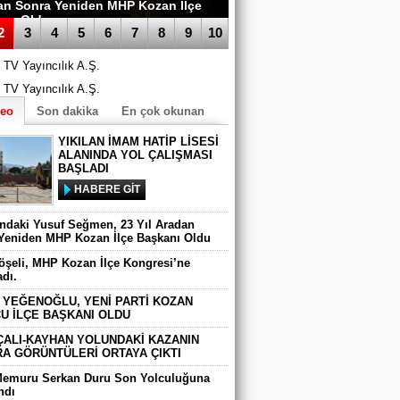
an Sonra Yeniden MHP Kozan İlçe
anı Oldu
2
3
4
5
6
7
8
9
10
deo
Son dakika
En çok okunan
YIKILAN İMAM HATİP LİSESİ
ALANINDA YOL ÇALIŞMASI
BAŞLADI
HABERE GİT
ındaki Yusuf Seğmen, 23 Yıl Aradan
Yeniden MHP Kozan İlçe Başkanı Oldu
Köşeli, MHP Kozan İlçe Kongresi’ne
adı.
 YEĞENOĞLU, YENİ PARTİ KOZAN
U İLÇE BAŞKANI OLDU
ÇALI-KAYHAN YOLUNDAKİ KAZANIN
A GÖRÜNTÜLERİ ORTAYA ÇIKTI
Memuru Serkan Duru Son Yolculuğuna
ndı