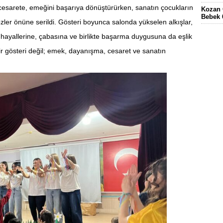
cesarete, emeğini başarıya dönüştürürken, sanatın çocukların
Kozan 
Bebek 
özler önüne serildi. Gösteri boyunca salonda yükselen alkışlar,
Eskima
 hayallerine, çabasına ve birlikte başarma duygusuna da eşlik
gördüğ
ir gösteri değil; emek, dayanışma, cesaret ve sanatın
FEKE’
KÖYÜN
ELEKT
KOZAN