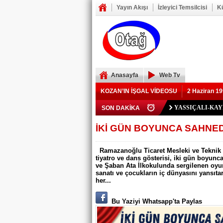
Yayın Akışı
İzleyici Temsilcisi
K
Anasayfa
Web Tv
KOZAN’IN İŞGAL VİDEOSU
2 Haziran 19
Polis Memuru Ser
SON DAKİKA
YIKILAN İMAM 
73 yaşındaki Yusu
Şerif Köşeli, MHP 
ZAFER YEĞENOĞ
YASSIÇALI-KA
Kozan Gedikli Köyü
Eskimantaş Köyü M
FEKE’DE ELEKT
KOZAN’DA TRAF
BÖBREKLERİ İK
DAMDAN DÜŞEN
Feke’de Yeni Parti
Kozan’daki Orman 
Mansurlu Yol Kavşa
İKİ GÜN BOYUNCA SAHNED
ELEKTRİK YOK
Ramazanoğlu Ticaret Mesleki ve Teknik A
tiyatro ve dans gösterisi, iki gün boyun
ve Şaban Ata İlkokulunda sergilenen oyu
sanatı ve çocukların iç dünyasını yansıta
her...
Bu Yaziyi Whatsapp'ta Paylas