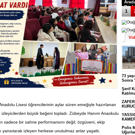
Arad
Başk
1
Vi
73 yaş
Sonra 
Şerif 
Katılm
ZAFER
nadolu Lisesi öğrencilerinin aylar süren emeğiyle hazırlanan
KURUC
ca izleyicilerden büyük beğeni topladı. Zübeyde Hanım Anaokulu
YASSI
KAMER
n sadece bir sahne performansını değil; özgüveni, ekip
Polis 
ı yansıtarak izleyen herkese unutulmaz anlar yaşattı.
Uğurla