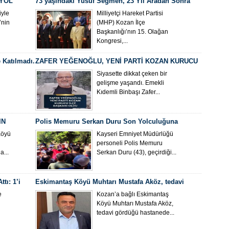
 YOL
73 yaşındaki Yusuf Seğmen, 23 Yıl Aradan Sonra
Yeniden MHP Kozan İlçe Başkanı Oldu
yle
Milliyetçi Hareket Partisi
’nin
(MHP) Kozan İlçe
Başkanlığı’nın 15. Olağan
Kongresi,...
 Katılmadı.
ZAFER YEĞENOĞLU, YENİ PARTİ KOZAN KURUCU
İLÇE BAŞKANI OLDU
Siyasette dikkat çeken bir
gelişme yaşandı. Emekli
Kıdemli Binbaşı Zafer...
IN
Polis Memuru Serkan Duru Son Yolculuğuna
Uğurlandı
Köyü
Kayseri Emniyet Müdürlüğü
personeli Polis Memuru
...
Serkan Duru (43), geçirdiği...
tı: 1’i
Eskimantaş Köyü Muhtarı Mustafa Aköz, tedavi
gördüğü hastanede hayatını kaybetti.
e
Kozan’a bağlı Eskimantaş
Köyü Muhtarı Mustafa Aköz,
tedavi gördüğü hastanede...