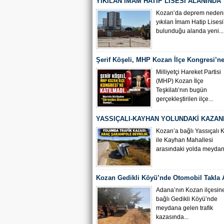
YIKILAN İMAM HATİP LİSESİ ALANINDA
ÇALIŞMASI BAŞLADI
Kozan’da deprem nedeni
yıkılan İmam Hatip Lisesi
bulunduğu alanda yeni...
Şerif Köşeli, MHP Kozan İlçe Kongresi’ne
Milliyetçi Hareket Partisi
(MHP) Kozan İlçe
Teşkilatı’nın bugün
gerçekleştirilen ilçe...
YASSIÇALI-KAYHAN YOLUNDAKİ KAZAN
KAMERA GÖRÜNTÜLERİ ORTAYA ÇIKTI
Kozan’a bağlı Yassıçalı 
ile Kayhan Mahallesi
arasındaki yolda meydana
Kozan Gedikli Köyü’nde Otomobil Takla At
Bebek 6 Kişi Yaralandı
Adana’nın Kozan ilçesin
bağlı Gedikli Köyü’nde
meydana gelen trafik
kazasında...