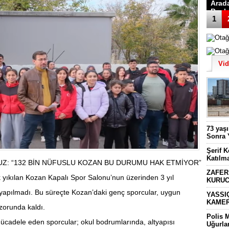
Arad
Başk
1
Vi
73 yaş
Sonra 
Şerif 
Katılm
Z: “132 BİN NÜFUSLU KOZAN BU DURUMU HAK ETMİYOR”
ZAFER
 yıkılan Kozan Kapalı Spor Salonu’nun üzerinden 3 yıl
KURUC
yapılmadı. Bu süreçte Kozan’daki genç sporcular, uygun
YASSI
KAMER
orunda kaldı.
Polis 
ücadele eden sporcular; okul bodrumlarında, altyapısı
Uğurla