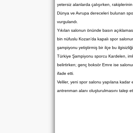
yetersiz alanlarda çalışırken, rakiplerin
Dünya ve Avrupa dereceleri bulunan sporc
vurgulandı.
Yıkılan salonun önünde basın açıklamas
bin nüfuslu Kozan’da kapalı spor salonun
şampiyonu yetiştirmiş bir ilçe bu ilgisizli
Türkiye Şampiyonu sporcu Kardelen, imk
belirtirken; genç boksör Emre ise salonu
ifade etti.
Veliler, yeni spor salonu yapılana kadar 
antrenman alanı oluşturulmasını talep ett