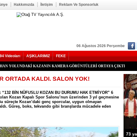
ünye
Hakkımızda
İletişim
Reklam Ve Sponsorluk
06 Ağustos 2026 Perşembe
94 Videoları
AŞIKLARIMIZ
FEKE
kan Duru Son Yolculuğuna Uğurlandı
HATİP LİSESİ ALANINDA YOL ÇALIŞMASI BAŞLADI
f Seğmen, 23 Yıl Aradan Sonra Yeniden MHP Kozan İlçe Başkanı Oldu
Kozan İlçe Kongresi’ne Katılmadı.
LU, YENİ PARTİ KOZAN KURUCU İLÇE BAŞKANI OLDU
YHAN YOLUNDAKİ KAZANIN KAMERA GÖRÜNTÜLERİ ORTAYA ÇIKTI
’nde Otomobil Takla Attı: 1’i Bebek 6 Kişi Yaralandı
uhtarı Mustafa Aköz, tedavi gördüğü hastanede hayatını kaybetti.
RİK TEPKİSİ: ÇONDU KÖYÜNDE 5 YILDIR KARANLIKTA YAŞIYORUZ.
İK KAZASI 7 KİŞİ YARALANDI
İ HASTAYA UMUT OLDU
 OĞUZHAN BÜYÜMEZ, 4 GÜNLÜK YAŞAM SAVAŞINI KAYBETTİ
 İlçe Başkanlığı İçin Öncü Tok İsmi Gündemde
Yangını Büyük Oranda Kontrol Altına Alındı
ğı’nda İki Otomobil Çarpıştı: 2 Yaralı
R ORTADA KALDI. SALON YOK!
 “132 BİN NÜFUSLU KOZAN BU DURUMU HAK ETMİYOR” 6
ıkılan Kozan Kapalı Spor Salonu’nun üzerinden 3 yıl geçmesine
Bu süreçte Kozan’daki genç sporcular, uygun olmayan
ldı. Güreş, boks, tekvando gibi branşlarda mücadele eden
73 ya