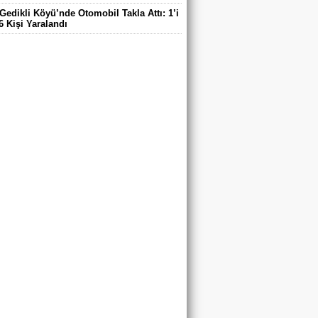
Gedikli Köyü’nde Otomobil Takla Attı: 1’i
6 Kişi Yaralandı
ntaş Köyü Muhtarı Mustafa Aköz, tedavi
ü hastanede hayatını kaybetti.
DE ELEKTRİK TEPKİSİ: ÇONDU
DE 5 YILDIR KARANLIKTA YAŞIYORUZ.
RİK YOK
’DA TRAFİK KAZASI 7 KİŞİ YARALANDI