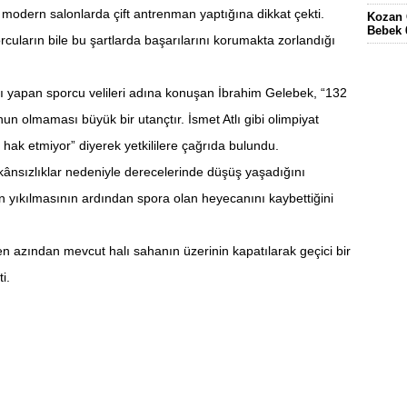
in modern salonlarda çift antrenman yaptığına dikkat çekti.
Kozan 
Bebek 
uların bile bu şartlarda başarılarını korumakta zorlandığı
Eskima
gördüğ
ı yapan sporcu velileri adına konuşan İbrahim Gelebek, “132
FEKE’
KÖYÜN
un olmaması büyük bir utançtır. İsmet Atlı gibi olimpiyat
ELEKT
ği hak etmiyor” diyerek yetkililere çağrıda bulundu.
KOZAN
ânsızlıklar nedeniyle derecelerinde düşüş yaşadığını
n yıkılmasının ardından spora olan heyecanını kaybettiğini
en azından mevcut halı sahanın üzerinin kapatılarak geçici bir
i.