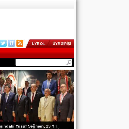
ÜYE OL
ÜYE GİRİŞİ
şındaki Yusuf Seğmen, 23 Yıl