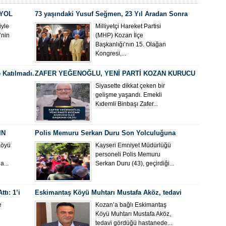
 YOL
73 yaşındaki Yusuf Seğmen, 23 Yıl Aradan Sonra
Yeniden MHP Kozan İlçe Başkanı Oldu
yle
Milliyetçi Hareket Partisi
’nin
(MHP) Kozan İlçe
Başkanlığı’nın 15. Olağan
Kongresi,...
 Katılmadı.
ZAFER YEĞENOĞLU, YENİ PARTİ KOZAN KURUCU
İLÇE BAŞKANI OLDU
Siyasette dikkat çeken bir
gelişme yaşandı. Emekli
Kıdemli Binbaşı Zafer...
IN
Polis Memuru Serkan Duru Son Yolculuğuna
Uğurlandı
Köyü
Kayseri Emniyet Müdürlüğü
personeli Polis Memuru
...
Serkan Duru (43), geçirdiği...
tı: 1’i
Eskimantaş Köyü Muhtarı Mustafa Aköz, tedavi
gördüğü hastanede hayatını kaybetti.
e
Kozan’a bağlı Eskimantaş
Köyü Muhtarı Mustafa Aköz,
tedavi gördüğü hastanede...