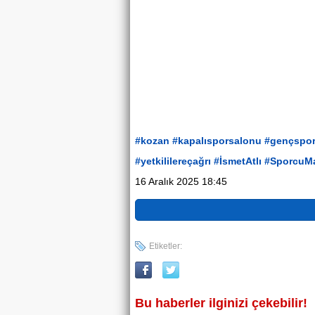
#kozan
#kapalısporsalonu
#gençspor
#yetkililereçağrı
#İsmetAtlı
#SporcuMa
16 Aralık 2025 18:45
Etiketler:
Bu haberler ilginizi çekebilir!