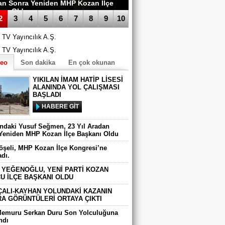
an Sonra Yeniden MHP Kozan İlçe
anı Oldu
2
3
4
5
6
7
8
9
10
deo
Son dakika
En çok okunan
YIKILAN İMAM HATİP LİSESİ
ALANINDA YOL ÇALIŞMASI
BAŞLADI
HABERE GİT
ındaki Yusuf Seğmen, 23 Yıl Aradan
Yeniden MHP Kozan İlçe Başkanı Oldu
Köşeli, MHP Kozan İlçe Kongresi’ne
adı.
 YEĞENOĞLU, YENİ PARTİ KOZAN
U İLÇE BAŞKANI OLDU
ÇALI-KAYHAN YOLUNDAKİ KAZANIN
A GÖRÜNTÜLERİ ORTAYA ÇIKTI
Memuru Serkan Duru Son Yolculuğuna
ndı