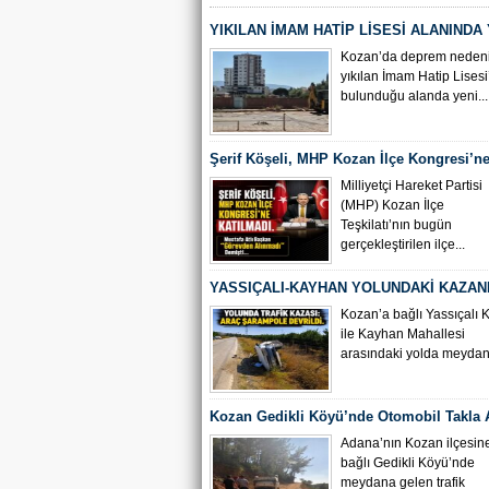
YIKILAN İMAM HATİP LİSESİ ALANINDA
ÇALIŞMASI BAŞLADI
Kozan’da deprem nedeni
yıkılan İmam Hatip Lisesi
bulunduğu alanda yeni...
Şerif Köşeli, MHP Kozan İlçe Kongresi’ne
Milliyetçi Hareket Partisi
(MHP) Kozan İlçe
Teşkilatı’nın bugün
gerçekleştirilen ilçe...
YASSIÇALI-KAYHAN YOLUNDAKİ KAZAN
KAMERA GÖRÜNTÜLERİ ORTAYA ÇIKTI
Kozan’a bağlı Yassıçalı 
ile Kayhan Mahallesi
arasındaki yolda meydana
Kozan Gedikli Köyü’nde Otomobil Takla At
Bebek 6 Kişi Yaralandı
Adana’nın Kozan ilçesin
bağlı Gedikli Köyü’nde
meydana gelen trafik