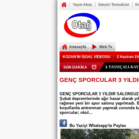
Yayın Akışı
İzleyici Temsilcisi
K
Anasayfa
Web Tv
KOZAN’IN İŞGAL VİDEOSU
2 Haziran 19
Polis Memuru Ser
SON DAKİKA
YIKILAN İMAM 
73 yaşındaki Yusu
Şerif Köşeli, MHP 
ZAFER YEĞENOĞ
YASSIÇALI-KA
Kozan Gedikli Köyü
Eskimantaş Köyü M
FEKE’DE ELEKT
KOZAN’DA TRAF
BÖBREKLERİ İK
DAMDAN DÜŞEN
Feke’de Yeni Parti
Kozan’daki Orman 
Mansurlu Yol Kavşa
GENÇ SPORCULAR 3 YILDI
ELEKTRİK YOK
GENÇ SPORCULAR 3 YILDIR SALONSUZ:
Şubat depremlerinde ağır hasar alarak y
rağmen yeni bir spor salonu yapılmadı. 
koşullarda antrenman yapmak zorunda ka
sporcular; okul...
Bu Yaziyi Whatsapp'ta Paylas