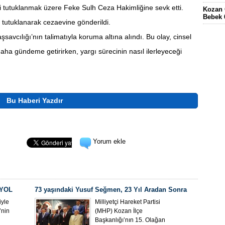
yi tutuklanmak üzere Feke Sulh Ceza Hakimliğine sevk etti.
Kozan 
Bebek 
 tutuklanarak cezaevine gönderildi.
Eskima
vcılığı’nın talimatıyla koruma altına alındı. Bu olay, cinsel
gördüğ
daha gündeme getirirken, yargı sürecinin nasıl ilerleyeceği
FEKE’
KÖYÜN
ELEKT
KOZAN
Bu Haberi Yazdır
Yorum ekle
 YOL
73 yaşındaki Yusuf Seğmen, 23 Yıl Aradan Sonra
Yeniden MHP Kozan İlçe Başkanı Oldu
yle
Milliyetçi Hareket Partisi
’nin
(MHP) Kozan İlçe
Başkanlığı’nın 15. Olağan