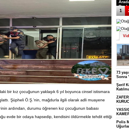
Arad
Başk
1
Vi
73 yaş
Sonra 
Şerif 
Katılm
ki bir kız çocuğunun yaklaşık 6 yıl boyunca cinsel istismara
ZAFER
lattı. Şüpheli Ö.Ş.’nin, mağdurla ilgili olarak adli muayene
KURUC
lerinin ardından, durumu öğrenen kız çocuğunun babası
YASSI
KAMER
u evde bir odaya hapsedip, kendisini öldürmekle tehdit ettiği
Polis 
Uğurla