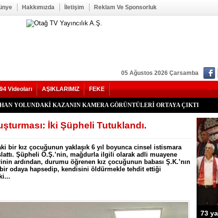
ünye
Hakkımızda
İletişim
Reklam Ve Sponsorluk
05 Ağustos 2026 Çarsamba
94 Videoları
AŞIKLARIMIZ
FEKE
kan Duru Son Yolculuğuna Uğurlandı
HATİP LİSESİ ALANINDA YOL ÇALIŞMASI BAŞLADI
f Seğmen, 23 Yıl Aradan Sonra Yeniden MHP Kozan İlçe Başkanı Oldu
Kozan İlçe Kongresi’ne Katılmadı.
LU, YENİ PARTİ KOZAN KURUCU İLÇE BAŞKANI OLDU
YHAN YOLUNDAKİ KAZANIN KAMERA GÖRÜNTÜLERİ ORTAYA ÇIKTI
’nde Otomobil Takla Attı: 1’i Bebek 6 Kişi Yaralandı
uhtarı Mustafa Aköz, tedavi gördüğü hastanede hayatını kaybetti.
RİK TEPKİSİ: ÇONDU KÖYÜNDE 5 YILDIR KARANLIKTA YAŞIYORUZ.
İK KAZASI 7 KİŞİ YARALANDI
İ HASTAYA UMUT OLDU
 OĞUZHAN BÜYÜMEZ, 4 GÜNLÜK YAŞAM SAVAŞINI KAYBETTİ
 İlçe Başkanlığı İçin Öncü Tok İsmi Gündemde
Yangını Büyük Oranda Kontrol Altına Alındı
ğı’nda İki Otomobil Çarpıştı: 2 Yaralı
şturması: İki Şüpheli Tutuklandı.
ki bir kız çocuğunun yaklaşık 6 yıl boyunca cinsel istismara
lattı. Şüpheli Ö.Ş.’nin, mağdurla ilgili olarak adli muayene
erinin ardından, durumu öğrenen kız çocuğunun babası Ş.K.’nın
r odaya hapsedip, kendisini öldürmekle tehdit ettiği
i...
73 ya