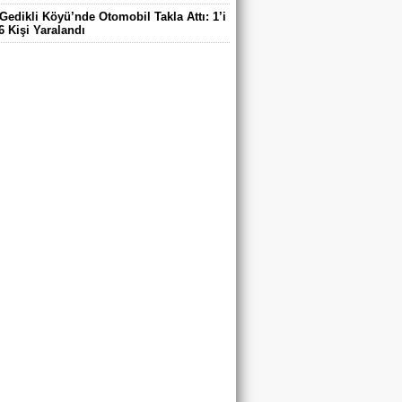
Gedikli Köyü’nde Otomobil Takla Attı: 1’i
6 Kişi Yaralandı
ntaş Köyü Muhtarı Mustafa Aköz, tedavi
ü hastanede hayatını kaybetti.
DE ELEKTRİK TEPKİSİ: ÇONDU
DE 5 YILDIR KARANLIKTA YAŞIYORUZ.
RİK YOK
’DA TRAFİK KAZASI 7 KİŞİ YARALANDI