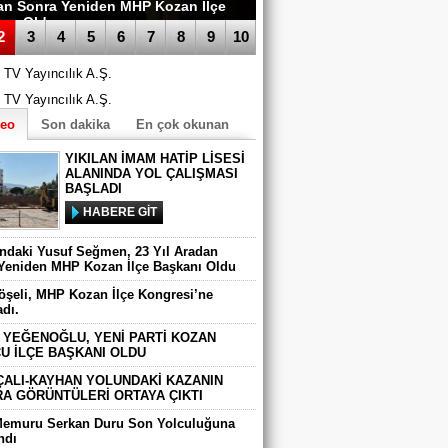
an Sonra Yeniden MHP Kozan İlçe
anı Oldu
2
3
4
5
6
7
8
9
10
deo
Son dakika
En çok okunan
YIKILAN İMAM HATİP LİSESİ
ALANINDA YOL ÇALIŞMASI
BAŞLADI
HABERE GİT
ındaki Yusuf Seğmen, 23 Yıl Aradan
Yeniden MHP Kozan İlçe Başkanı Oldu
Köşeli, MHP Kozan İlçe Kongresi’ne
adı.
 YEĞENOĞLU, YENİ PARTİ KOZAN
U İLÇE BAŞKANI OLDU
ÇALI-KAYHAN YOLUNDAKİ KAZANIN
A GÖRÜNTÜLERİ ORTAYA ÇIKTI
Memuru Serkan Duru Son Yolculuğuna
ndı