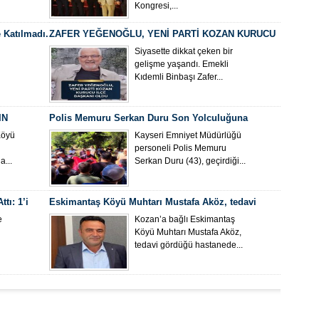
Kongresi,...
 Katılmadı.
ZAFER YEĞENOĞLU, YENİ PARTİ KOZAN KURUCU
İLÇE BAŞKANI OLDU
Siyasette dikkat çeken bir
gelişme yaşandı. Emekli
Kıdemli Binbaşı Zafer...
IN
Polis Memuru Serkan Duru Son Yolculuğuna
Uğurlandı
Köyü
Kayseri Emniyet Müdürlüğü
personeli Polis Memuru
...
Serkan Duru (43), geçirdiği...
tı: 1’i
Eskimantaş Köyü Muhtarı Mustafa Aköz, tedavi
gördüğü hastanede hayatını kaybetti.
e
Kozan’a bağlı Eskimantaş
Köyü Muhtarı Mustafa Aköz,
tedavi gördüğü hastanede...