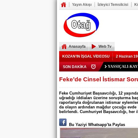
Yayın Akışı
İzleyici Temsilcisi
K
Anasayfa
Web Tv
KOZAN’IN İŞGAL VİDEOSU
2 Haziran 19
Polis Memuru Ser
SON DAKİKA
YIKILAN İMAM 
73 yaşındaki Yusu
Şerif Köşeli, MHP 
ZAFER YEĞENOĞ
YASSIÇALI-KA
Kozan Gedikli Köyü
Eskimantaş Köyü M
FEKE’DE ELEKT
KOZAN’DA TRAF
BÖBREKLERİ İK
DAMDAN DÜŞEN
Feke’de Yeni Parti
Kozan’daki Orman 
Mansurlu Yol Kavşa
Feke’de Cinsel İstismar Soru
ELEKTRİK YOK
Feke Cumhuriyet Başsavcılığı, 12 yaşında
uğradığı iddiaları üzerine soruşturma baş
raporlarıyla doğrulanan istismar eyleml
da olayın ardından mağdur çocuğu evde bi
belirlendi. Cumhuriyet Başsavcılığı, her ik
Bu Yaziyi Whatsapp'ta Paylas