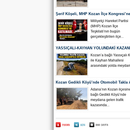
Şerif Köşeli, MHP Kozan İlçe Kongresi’ne
Milliyetçi Hareket Partisi
(MHP) Kozan İlçe
Teşkilatı’nın bugün
gerçekleştirilen ilçe...
YASSIÇALI-KAYHAN YOLUNDAKİ KAZAN
KAMERA GÖRÜNTÜLERİ ORTAYA ÇIKTI
Kozan’a bağlı Yassıçalı 
ile Kayhan Mahallesi
arasındaki yolda meydana
Kozan Gedikli Köyü’nde Otomobil Takla At
Bebek 6 Kişi Yaralandı
Adana’nın Kozan ilçesin
bağlı Gedikli Köyü’nde
meydana gelen trafik
kazasında...