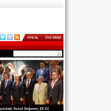
ÜYE OL
ÜYE GİRİŞİ
şındaki Yusuf Seğmen, 23 Yıl