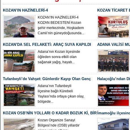
KOZAN’IN HAZİNELERİ-4
KOZAN TİCARET 
ÇEVİKALP’TEN 2
KOZAN’IN HAZİNELERİ-4
KOZAN BEDESTENİ Kozan
şehir merkezinde, Hoşkadem
Camii’nin güneydoğusunda...
KOZAN’DA SEL FELAKETİ: ARAÇ SUYA KAPILDI
ADANA VALİSİ M
ETTİ
Adana’nın Kozan ilçesinde
öğleden sonra etkili olan
sağanak yağış, hayatı...
Tufanbeyli’de Vahşet: Günlerdir Kayıp Olan Genç
Halaçoğlu’ndan Di
Kadın Gölette Ölü Bulundu
“Tarih Tekerrür M
Adana’nın Tufanbeyli
ilçesine bağlı Kürebeli
Yaylası’nda ortaya çıkan olay,
bölgede...
KOZAN OSB’NİN YOLLARI O KADAR BOZUK Kİ, BİR
İmamoğlu ilçesin
MİSAFİRİMİZ GELDİĞİNDE UTANIYORUZ
karbonmonoksit g
Kozan Organize Sanayi
Bölgesi’nde (OSB) yıllardır
oğlu Abdullah Et