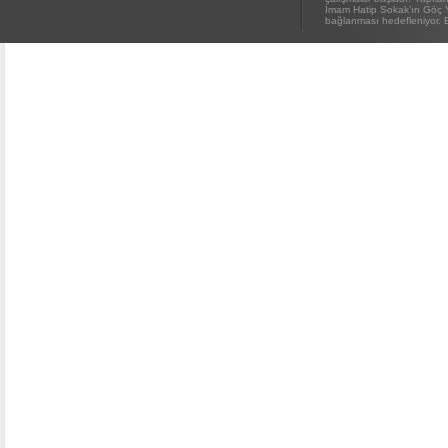
İmam Hatip Sokak’ın Göç 
bağlanması hedefleniyor. E