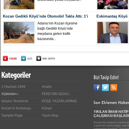
Kozan Gedikli Köyü’nde Otomobil Takla Attı: 1’i
Eskimantaş Köyü M
Bebek 6 Kişi Yaralandı
gördüğü hastanede
Adana’nın Kozan ilçesine
bağlı Gedikli Köyü’nde
meydana gelen trafik
kazasında...
2 Haziran 1994
Analis
Videoları
Aşıklarımız
FEKE’NİN İŞGALİ
İzleyici Temsilcisi
KÖŞE YAZARLARIMIZ
Kozan’ın Kurtuluşu
Künye
YIKILAN İMAM HATİP
Sample Page
Yayın Akışı
ÇALIŞMASI BAŞLADI
Kozan’da deprem nedeniyl
Lisesi’nin bulunduğu alanda
çalışmalar başladı. Yapıl