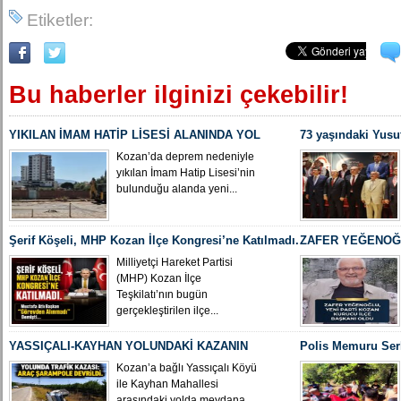
Etiketler:
Bu haberler ilginizi çekebilir!
YIKILAN İMAM HATİP LİSESİ ALANINDA YOL
73 yaşındaki Yusu
ÇALIŞMASI BAŞLADI
Yeniden MHP Koza
Kozan’da deprem nedeniyle
yıkılan İmam Hatip Lisesi’nin
bulunduğu alanda yeni...
Şerif Köşeli, MHP Kozan İlçe Kongresi’ne Katılmadı.
ZAFER YEĞENOĞL
İLÇE BAŞKANI O
Milliyetçi Hareket Partisi
(MHP) Kozan İlçe
Teşkilatı’nın bugün
gerçekleştirilen ilçe...
YASSIÇALI-KAYHAN YOLUNDAKİ KAZANIN
Polis Memuru Ser
KAMERA GÖRÜNTÜLERİ ORTAYA ÇIKTI
Uğurlandı
Kozan’a bağlı Yassıçalı Köyü
ile Kayhan Mahallesi
arasındaki yolda meydana...