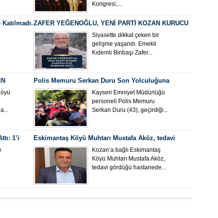
Kongresi,...
 Katılmadı.
ZAFER YEĞENOĞLU, YENİ PARTİ KOZAN KURUCU
İLÇE BAŞKANI OLDU
Siyasette dikkat çeken bir
gelişme yaşandı. Emekli
Kıdemli Binbaşı Zafer...
IN
Polis Memuru Serkan Duru Son Yolculuğuna
Uğurlandı
Köyü
Kayseri Emniyet Müdürlüğü
personeli Polis Memuru
...
Serkan Duru (43), geçirdiği...
tı: 1’i
Eskimantaş Köyü Muhtarı Mustafa Aköz, tedavi
gördüğü hastanede hayatını kaybetti.
e
Kozan’a bağlı Eskimantaş
Köyü Muhtarı Mustafa Aköz,
tedavi gördüğü hastanede...