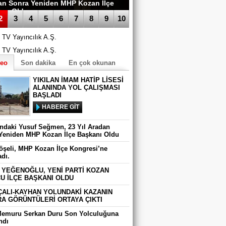
an Sonra Yeniden MHP Kozan İlçe
anı Oldu
2
3
4
5
6
7
8
9
10
deo
Son dakika
En çok okunan
YIKILAN İMAM HATİP LİSESİ
ALANINDA YOL ÇALIŞMASI
BAŞLADI
HABERE GİT
ındaki Yusuf Seğmen, 23 Yıl Aradan
Yeniden MHP Kozan İlçe Başkanı Oldu
Köşeli, MHP Kozan İlçe Kongresi’ne
adı.
 YEĞENOĞLU, YENİ PARTİ KOZAN
U İLÇE BAŞKANI OLDU
ÇALI-KAYHAN YOLUNDAKİ KAZANIN
A GÖRÜNTÜLERİ ORTAYA ÇIKTI
Memuru Serkan Duru Son Yolculuğuna
ndı