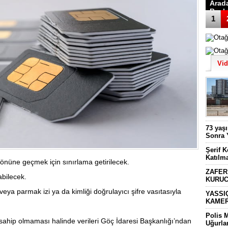
Arad
Başk
1
Vi
73 yaş
Sonra 
Şerif 
Katılm
 önüne geçmek için sınırlama getirilecek.
ZAFER
abilecek.
KURUC
 veya parmak izi ya da kimliği doğrulayıcı şifre vasıtasıyla
YASSI
KAMER
Polis 
ğe sahip olmaması halinde verileri Göç İdaresi Başkanlığı’ndan
Uğurla