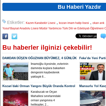
Bu Haberi Yazdır
Etiketler:
,
,
Kazım Karabekir Lisesi
kozan imam hatip lisesi
okan arık
Yusuf Baysal Anadolu Lisesi Müdür Yardımcısı Türk Dili ve Edebiyatı Öğretmeni
Bu haberler ilginizi çekebilir!
DAMDAN DÜŞEN OĞUZHAN BÜYÜMEZ, 4 GÜNLÜK
Feke’de Yeni Parti
YAŞAM SAVAŞINI KAYBETTİ
İsmi Gündemde
İmamoğlu ilçesinde, evlerinin
damında kuşlara bakarken
dengesini kaybederek
yaklaşık 6...
Kozan’daki Orman Yangını Büyük Oranda Kontrol
Mansurlu Yol Kavş
Altına Alındı
Yaralı
Karabucak ve Orçan
Mahallesi sınırlarındaki
orman yangınına 4
helikopter, 2...