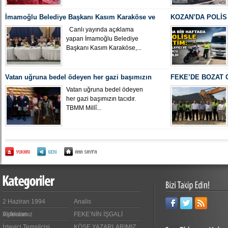
İmamoğlu Belediye Başkanı Kasım Karaköse ve
KOZAN’DA POLİS 
Ekibi CHP’den İstifa Ediyor
VE UYUŞTURUCU 
Canlı yayında açıklama
yapan İmamoğlu Belediye
Başkanı Kasım Karaköse,...
Vatan uğruna bedel ödeyen her gazi başımızın
FEKE’DE BOZAT 
tacıdır.
ÇALIŞMALARI BA
Vatan uğruna bedel ödeyen
her gazi başımızın tacıdır.
TBMM Millî...
2 Haziran 1994
Analis
Videoları
Aşıklarımız
FEKE’NİN İŞGALİ
İzleyici Temsilcisi
KÖŞE YAZARLARIMIZ