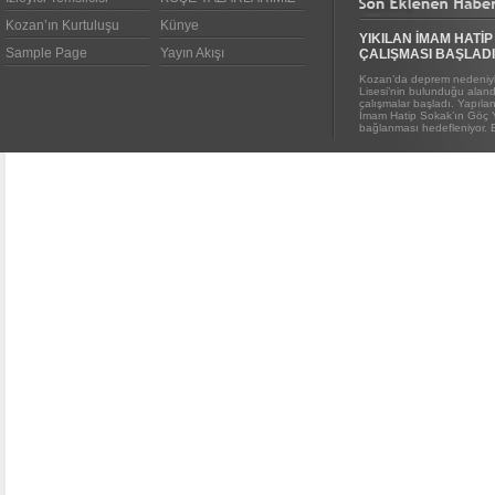
Kozan’ın Kurtuluşu
Künye
YIKILAN İMAM HATİP
Sample Page
Yayın Akışı
ÇALIŞMASI BAŞLADI
Kozan’da deprem nedeniyl
Lisesi’nin bulunduğu alanda
çalışmalar başladı. Yapıl
İmam Hatip Sokak’ın Göç 
bağlanması hedefleniyor. E