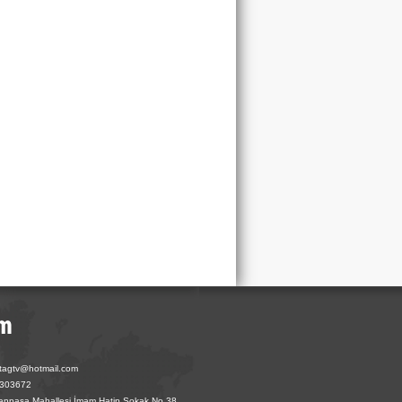
otagtv@hotmail.com
6303672
fanpaşa Mahallesi İmam Hatip Sokak No 38