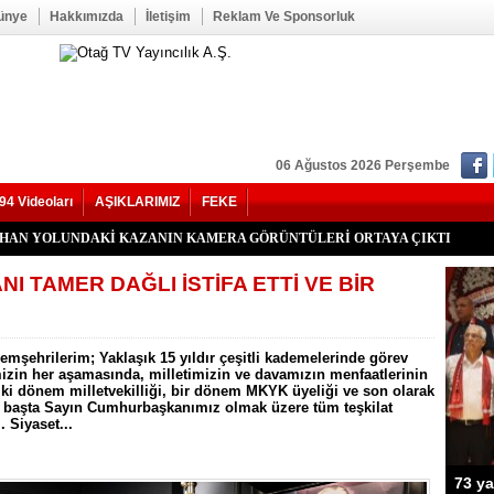
ünye
Hakkımızda
İletişim
Reklam Ve Sponsorluk
06 Ağustos 2026 Perşembe
94 Videoları
AŞIKLARIMIZ
FEKE
kan Duru Son Yolculuğuna Uğurlandı
HATİP LİSESİ ALANINDA YOL ÇALIŞMASI BAŞLADI
f Seğmen, 23 Yıl Aradan Sonra Yeniden MHP Kozan İlçe Başkanı Oldu
Kozan İlçe Kongresi’ne Katılmadı.
LU, YENİ PARTİ KOZAN KURUCU İLÇE BAŞKANI OLDU
YHAN YOLUNDAKİ KAZANIN KAMERA GÖRÜNTÜLERİ ORTAYA ÇIKTI
’nde Otomobil Takla Attı: 1’i Bebek 6 Kişi Yaralandı
uhtarı Mustafa Aköz, tedavi gördüğü hastanede hayatını kaybetti.
RİK TEPKİSİ: ÇONDU KÖYÜNDE 5 YILDIR KARANLIKTA YAŞIYORUZ.
İK KAZASI 7 KİŞİ YARALANDI
İ HASTAYA UMUT OLDU
 OĞUZHAN BÜYÜMEZ, 4 GÜNLÜK YAŞAM SAVAŞINI KAYBETTİ
 İlçe Başkanlığı İçin Öncü Tok İsmi Gündemde
Yangını Büyük Oranda Kontrol Altına Alındı
ğı’nda İki Otomobil Çarpıştı: 2 Yaralı
I TAMER DAĞLI İSTİFA ETTİ VE BİR
emşehrilerim; Yaklaşık 15 yıldır çeşitli kademelerinde görev
mizin her aşamasında, milletimizin ve davamızın menfaatlerinin
iki dönem milletvekilliği, bir dönem MKYK üyeliği ve son olarak
en başta Sayın Cumhurbaşkanımız olmak üzere tüm teşkilat
 Siyaset...
73 ya