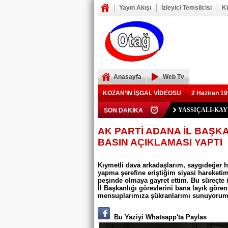
Yayın Akışı
İzleyici Temsilcisi
K
Anasayfa
Web Tv
KOZAN’IN İŞGAL VİDEOSU
2 Haziran 19
Polis Memuru Ser
SON DAKİKA
YIKILAN İMAM 
73 yaşındaki Yusu
Şerif Köşeli, MHP 
ZAFER YEĞENOĞ
YASSIÇALI-KA
Kozan Gedikli Köyü
Eskimantaş Köyü M
FEKE’DE ELEKT
KOZAN’DA TRAF
BÖBREKLERİ İK
DAMDAN DÜŞEN
Feke’de Yeni Parti
Kozan’daki Orman 
Mansurlu Yol Kavşa
AK PARTİ ADANA İL BAŞKAN
BASIN AÇIKLAMASI YAPTI
ELEKTRİK YOK
Kıymetli dava arkadaşlarım, saygıdeğer h
yapma şerefine eriştiğim siyasi hareketi
peşinde olmaya gayret ettim. Bu süreçte 
İl Başkanlığı görevlerini bana layık gör
mensuplarımıza şükranlarımı sunuyorum.
Bu Yaziyi Whatsapp'ta Paylas