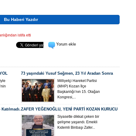
Bu Haberi Yazdır
lığından istifa etti
Yorum ekle
 YOL
73 yaşındaki Yusuf Seğmen, 23 Yıl Aradan Sonra
Yeniden MHP Kozan İlçe Başkanı Oldu
yle
Milliyetçi Hareket Partisi
’nin
(MHP) Kozan İlçe
Başkanlığı’nın 15. Olağan
Kongresi,...
 Katılmadı.
ZAFER YEĞENOĞLU, YENİ PARTİ KOZAN KURUCU
İLÇE BAŞKANI OLDU
Siyasette dikkat çeken bir
gelişme yaşandı. Emekli
Kıdemli Binbaşı Zafer...