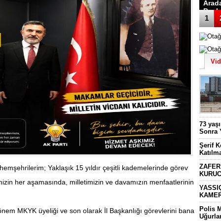
Arad
Başk
1
Vi
73 yaş
Sonra 
Şerif 
Katılm
ZAFER
emşehrilerim; Yaklaşık 15 yıldır çeşitli kademelerinde görev
KURUC
mizin her aşamasında, milletimizin ve davamızın menfaatlerinin
YASSI
KAMER
Polis 
 dönem MKYK üyeliği ve son olarak İl Başkanlığı görevlerini bana
Uğurla