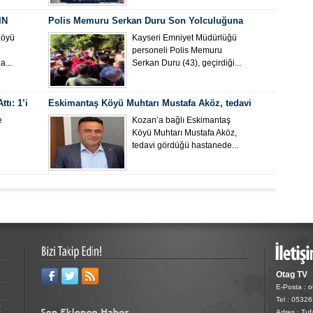
IN
Polis Memuru Serkan Duru Son Yolculuğuna
Uğurlandı
Köyü
Kayseri Emniyet Müdürlüğü
personeli Polis Memuru
...
Serkan Duru (43), geçirdiği...
tı: 1’i
Eskimantaş Köyü Muhtarı Mustafa Aköz, tedavi
gördüğü hastanede hayatını kaybetti.
e
Kozan’a bağlı Eskimantaş
Köyü Muhtarı Mustafa Aköz,
tedavi gördüğü hastanede...
Otag TV
E-Posta : 
Tel : 0532
Z
Adres : Tu