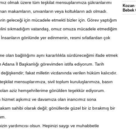
ız olmak üzere tüm teşkilat mensuplarımıza şükranlarımı
Kozan 
Bebek 
man makamların, unvanların veya koltukların adı olmadı.
Eskima
hrin geleceği için mücadele etmekti bizler için. Görev yaptığım
gördüğ
 elini sıkmadığım vatandaş, omuz omuza mücadele etmediğim
FEKE’
KÖYÜN
İnsanların gönlünde yer edinmenin, resmi sıfatlardan çok
ELEKT
KOZAN
e olan bağlılığımı aynı kararlılıkla sürdüreceğimi ifade etmek
m Adana İl Başkanlığı görevimden istifa ediyorum. Tarih
eğişkendir; fakat milletin vicdanında verilen hüküm kalıcıdır.
teşkilat mensuplarımıza, sivil toplum kuruluşlarımıza, basın
lan aziz hemşehrilerime gönülden teşekkür ediyorum.
an hizmet aşkımız ve davamıza olan inancımız sona
am sahibi olarak değil; gönüllerde güzel bir iz bırakmış bir
rum.
izin yardımcısı olsun. Hepinizi saygı ve muhabbetle