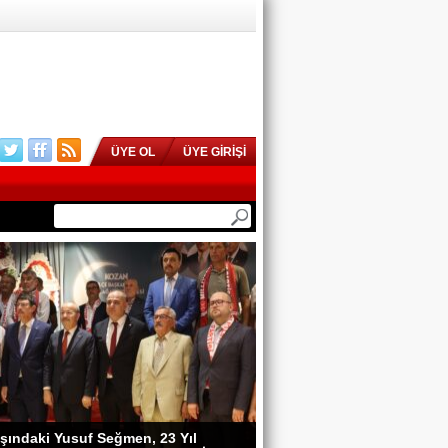
ÜYE OL
ÜYE GİRİŞİ
şındaki Yusuf Seğmen, 23 Yıl