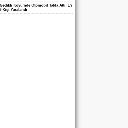
Gedikli Köyü’nde Otomobil Takla Attı: 1’i
6 Kişi Yaralandı
ntaş Köyü Muhtarı Mustafa Aköz, tedavi
ü hastanede hayatını kaybetti.
DE ELEKTRİK TEPKİSİ: ÇONDU
DE 5 YILDIR KARANLIKTA YAŞIYORUZ.
RİK YOK
’DA TRAFİK KAZASI 7 KİŞİ YARALANDI