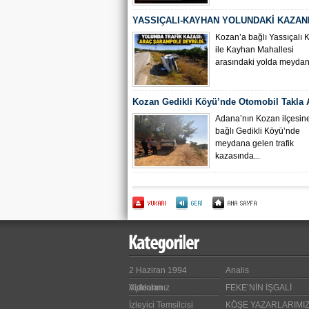
YASSIÇALI-KAYHAN YOLUNDAKİ KAZAN
KAMERA GÖRÜNTÜLERİ ORTAYA ÇIKTI
Kozan’a bağlı Yassıçalı 
ile Kayhan Mahallesi
arasındaki yolda meydana
Kozan Gedikli Köyü’nde Otomobil Takla At
Bebek 6 Kişi Yaralandı
Adana’nın Kozan ilçesin
bağlı Gedikli Köyü’nde
meydana gelen trafik
kazasında...
2 Haziran 1994
Analis
Videoları
Aşıklarımız
FEKE’NİN İŞGALİ
İzleyici Temsilcisi
KÖŞE YAZARLARIMI