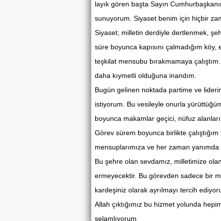
layık gören başta Sayın Cumhurbaşkanım
sunuyorum. Siyaset benim için hiçbir za
Siyaset; milletin derdiyle dertlenmek, şe
süre boyunca kapısını çalmadığım köy,
teşkilat mensubu bırakmamaya çalıştım. 
daha kıymetli olduğuna inandım.
Bugün gelinen noktada partime ve liderim
istiyorum. Bu vesileyle onurla yürüttüğü
boyunca makamlar geçici, nüfuz alanları d
Görev sürem boyunca birlikte çalıştığım 
mensuplarımıza ve her zaman yanımda o
Bu şehre olan sevdamız, milletimize ol
ermeyecektir. Bu görevden sadece bir mak
kardeşiniz olarak ayrılmayı tercih ediyo
Allah çıktığımız bu hizmet yolunda hepim
selamlıyorum