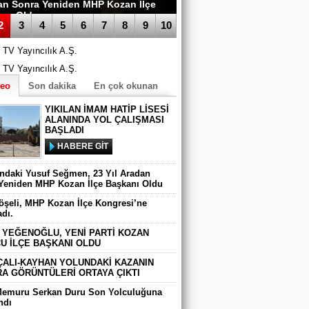
an Sonra Yeniden MHP Kozan İlçe
anı Oldu
2
3
4
5
6
7
8
9
10
deo
Son dakika
En çok okunan
YIKILAN İMAM HATİP LİSESİ
ALANINDA YOL ÇALIŞMASI
BAŞLADI
HABERE GİT
ındaki Yusuf Seğmen, 23 Yıl Aradan
Yeniden MHP Kozan İlçe Başkanı Oldu
Köşeli, MHP Kozan İlçe Kongresi’ne
adı.
 YEĞENOĞLU, YENİ PARTİ KOZAN
U İLÇE BAŞKANI OLDU
ÇALI-KAYHAN YOLUNDAKİ KAZANIN
A GÖRÜNTÜLERİ ORTAYA ÇIKTI
Memuru Serkan Duru Son Yolculuğuna
ndı