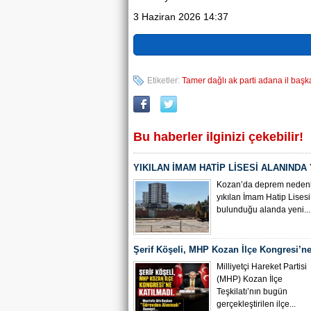
3 Haziran 2026 14:37
Etiketler:
Tamer dağlı ak parti adana il başkan
Bu haberler ilginizi çekebilir!
YIKILAN İMAM HATİP LİSESİ ALANINDA
ÇALIŞMASI BAŞLADI
Kozan’da deprem nedeni
yıkılan İmam Hatip Lisesi
bulunduğu alanda yeni...
Şerif Köşeli, MHP Kozan İlçe Kongresi’ne
Milliyetçi Hareket Partisi
(MHP) Kozan İlçe
Teşkilatı’nın bugün
gerçekleştirilen ilçe...