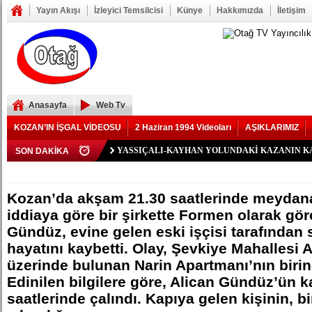
Yayın Akışı
İzleyici Temsilcisi
Künye
Hakkımızda
İletişim
Anasayfa
Web Tv
KOZAN’IN İŞGAL VİDEOSU
2 Haziran 1994 Videoları
AŞIKLARIMIZ
Polis Memuru Serkan Duru Son Yolculuğuna Uğurlan
SON DAKİKA
YIKILAN İMAM HATİP LİSESİ ALANINDA YOL 
73 yaşındaki Yusuf Seğmen, 23 Yıl Aradan Sonra Yen
Şerif Köşeli, MHP Kozan İlçe Kongresi’ne Katılmadı.
ZAFER YEĞENOĞLU, YENİ PARTİ KOZAN KUR
YASSIÇALI-KAYHAN YOLUNDAKİ KAZANIN K
Kozan Gedikli Köyü’nde Otomobil Takla Attı: 1’i Bebe
Eskimantaş Köyü Muhtarı Mustafa Aköz, tedavi gördü
FEKE’DE ELEKTRİK TEPKİSİ: ÇONDU KÖYÜND
KOZAN’DA TRAFİK KAZASI 7 KİŞİ YARALAND
BÖBREKLERİ İKİ HASTAYA UMUT OLDU
DAMDAN DÜŞEN OĞUZHAN BÜYÜMEZ, 4 GÜNL
Feke’de Yeni Parti İlçe Başkanlığı İçin Öncü Tok İs
Kozan’daki Orman Yangını Büyük Oranda Kontrol Alt
Mansurlu Yol Kavşağı’nda İki Otomobil Çarpıştı: 2 Ya
ELEKTRİK YOK
Kozan’da akşam 21.30 saatlerinde meydana
iddiaya göre bir şirkette Formen olarak gö
Gündüz, evine gelen eski işçisi tarafından 
hayatını kaybetti. Olay, Şevkiye Mahallesi
üzerinde bulunan Narin Apartmanı’nın birin
Edinilen bilgilere göre, Alican Gündüz’ün 
saatlerinde çalındı. Kapıya gelen kişinin, b