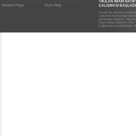
YIKILAN İMAM HATİP
Sample Page
Yayın Akışı
ÇALIŞMASI BAŞLADI
Kozan’da deprem nedeniyl
Lisesi’nin bulunduğu alanda
çalışmalar başladı. Yapıl
İmam Hatip Sokak’ın Göç 
bağlanması hedefleniyor. E