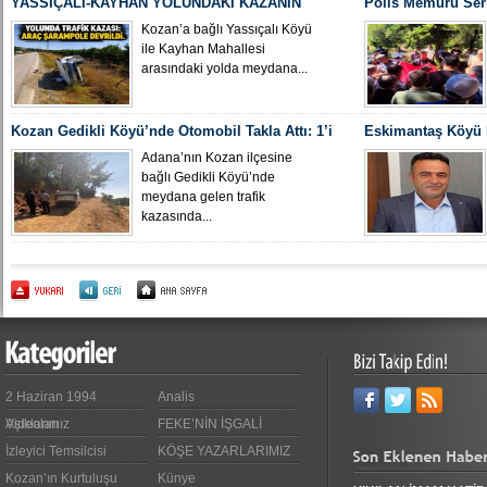
YASSIÇALI-KAYHAN YOLUNDAKİ KAZANIN
Polis Memuru Ser
KAMERA GÖRÜNTÜLERİ ORTAYA ÇIKTI
Uğurlandı
Kozan’a bağlı Yassıçalı Köyü
ile Kayhan Mahallesi
arasındaki yolda meydana...
Kozan Gedikli Köyü’nde Otomobil Takla Attı: 1’i
Eskimantaş Köyü M
Bebek 6 Kişi Yaralandı
gördüğü hastanede
Adana’nın Kozan ilçesine
bağlı Gedikli Köyü’nde
meydana gelen trafik
kazasında...
2 Haziran 1994
Analis
Videoları
Aşıklarımız
FEKE’NİN İŞGALİ
İzleyici Temsilcisi
KÖŞE YAZARLARIMIZ
Kozan’ın Kurtuluşu
Künye