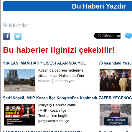
Bu Haberi Yazdır
Etiketler:
Bu haberler ilginizi çekebilir!
YIKILAN İMAM HATİP LİSESİ ALANINDA YOL
73 yaşındaki Yusu
ÇALIŞMASI BAŞLADI
Yeniden MHP Koza
Kozan’da deprem nedeniyle
yıkılan İmam Hatip Lisesi’nin
bulunduğu alanda yeni...
Şerif Köşeli, MHP Kozan İlçe Kongresi’ne Katılmadı.
ZAFER YEĞENOĞL
İLÇE BAŞKANI O
Milliyetçi Hareket Partisi
(MHP) Kozan İlçe
Teşkilatı’nın bugün
gerçekleştirilen ilçe...