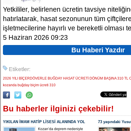
Yetkililer, belirlenen ücretin tavsiye niteli
hatırlatarak, hasat sezonunun tüm çiftçiler
işletmecilerine hayırlı ve bereketli olması
5 Haziran 2026 09:23
Bu Haberi Yazdır
Etiketler:
2026 YILI BİÇERDÖVERLE BUĞDAY HASAT ÜCRETİ DÖNÜM BAŞINA 310 TL 
kozanda buğday biçim ücreti 310
Bu haberler ilginizi çekebilir!
YIKILAN İMAM HATİP LİSESİ ALANINDA YOL
73 yaşındaki Yusu
ÇALIŞMASI BAŞLADI
Yeniden MHP Koza
Kozan’da deprem nedeniyle