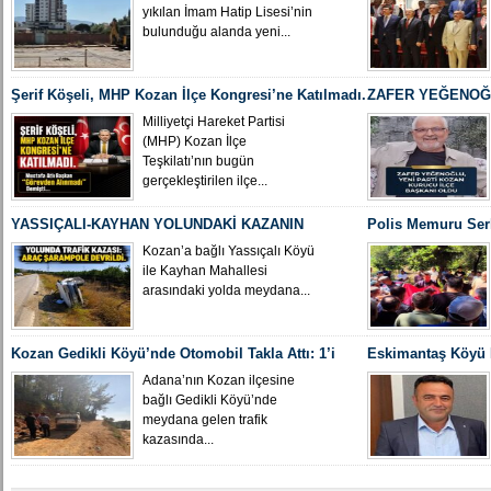
yıkılan İmam Hatip Lisesi’nin
bulunduğu alanda yeni...
Şerif Köşeli, MHP Kozan İlçe Kongresi’ne Katılmadı.
ZAFER YEĞENOĞL
İLÇE BAŞKANI O
Milliyetçi Hareket Partisi
(MHP) Kozan İlçe
Teşkilatı’nın bugün
gerçekleştirilen ilçe...
YASSIÇALI-KAYHAN YOLUNDAKİ KAZANIN
Polis Memuru Ser
KAMERA GÖRÜNTÜLERİ ORTAYA ÇIKTI
Uğurlandı
Kozan’a bağlı Yassıçalı Köyü
ile Kayhan Mahallesi
arasındaki yolda meydana...
Kozan Gedikli Köyü’nde Otomobil Takla Attı: 1’i
Eskimantaş Köyü M
Bebek 6 Kişi Yaralandı
gördüğü hastanede
Adana’nın Kozan ilçesine
bağlı Gedikli Köyü’nde
meydana gelen trafik
kazasında...