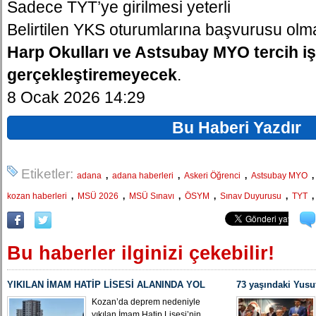
Sadece TYT’ye girilmesi yeterli
Belirtilen YKS oturumlarına başvurusu ol
Harp Okulları ve Astsubay MYO tercih iş
gerçekleştiremeyecek
.
8 Ocak 2026 14:29
Bu Haberi Yazdır
Etiketler:
,
,
,
adana
adana haberleri
Askeri Öğrenci
Astsubay MYO
,
,
,
,
,
kozan haberleri
MSÜ 2026
MSÜ Sınavı
ÖSYM
Sınav Duyurusu
TYT
Bu haberler ilginizi çekebilir!
YIKILAN İMAM HATİP LİSESİ ALANINDA YOL
73 yaşındaki Yusu
ÇALIŞMASI BAŞLADI
Yeniden MHP Koza
Kozan’da deprem nedeniyle
yıkılan İmam Hatip Lisesi’nin