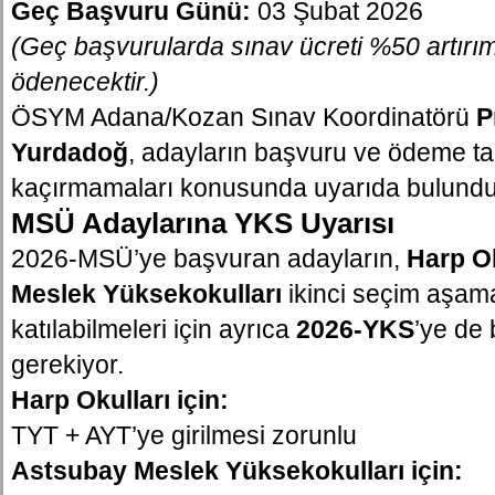
Geç Başvuru Günü:
03 Şubat 2026
(Geç başvurularda sınav ücreti %50 artırım
ödenecektir.)
ÖSYM Adana/Kozan Sınav Koordinatörü
P
Yurdadoğ
, adayların başvuru ve ödeme tar
kaçırmamaları konusunda uyarıda bulundu
MSÜ Adaylarına YKS Uyarısı
2026-MSÜ’ye başvuran adayların,
Harp Ok
Meslek Yüksekokulları
ikinci seçim aşam
katılabilmeleri için ayrıca
2026-YKS
’ye de
gerekiyor.
Harp Okulları için:
TYT + AYT’ye girilmesi zorunlu
Astsubay Meslek Yüksekokulları için: