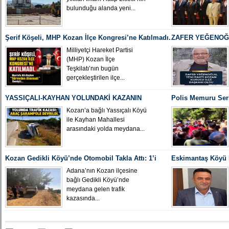
bulunduğu alanda yeni...
Şerif Köşeli, MHP Kozan İlçe Kongresi’ne Katılmadı.
ZAFER YEĞENOĞL
İLÇE BAŞKANI O
Milliyetçi Hareket Partisi
(MHP) Kozan İlçe
Teşkilatı’nın bugün
gerçekleştirilen ilçe...
YASSIÇALI-KAYHAN YOLUNDAKİ KAZANIN
Polis Memuru Ser
KAMERA GÖRÜNTÜLERİ ORTAYA ÇIKTI
Uğurlandı
Kozan’a bağlı Yassıçalı Köyü
ile Kayhan Mahallesi
arasındaki yolda meydana...
Kozan Gedikli Köyü’nde Otomobil Takla Attı: 1’i
Eskimantaş Köyü M
Bebek 6 Kişi Yaralandı
gördüğü hastanede
Adana’nın Kozan ilçesine
bağlı Gedikli Köyü’nde
meydana gelen trafik
kazasında...