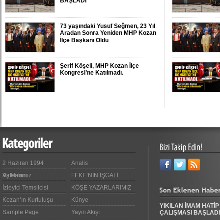
BAŞLADI
73 yaşındaki Yusuf Seğmen, 23 Yıl
Aradan Sonra Yeniden MHP Kozan
İlçe Başkanı Oldu
Şerif Köşeli, MHP Kozan İlçe
Kongresi’ne Katılmadı.
ZAFER YEĞENOĞLU, YENİ PARTİ
KOZAN KURUCU İLÇE BAŞKANI
OLDU
YASSIÇALI-KAYHAN YOLUNDAKİ
KAZANIN KAMERA
GÖRÜNTÜLERİ ORTAYA ÇIKTI
2 Haziran 1994
Analis
Videoları
Aşıklarımız
FEKE’NİN İŞGALİ
Polis Memuru Serkan Duru Son
İzleyici Temsilcisi
KÖŞE YAZARLARIMIZ
Yolculuğuna Uğurlandı
Kozan’ın Kurtuluşu
Künye
YIKILAN İMAM HATİP
Sample Page
Yayın Akışı
ÇALIŞMASI BAŞLADI