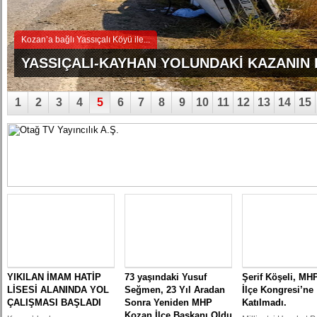
Kozan’a bağlı Yassıçalı Köyü ile...
YASSIÇALI-KAYHAN YOLUNDAKİ KAZANIN
GÖRÜNTÜLERİ ORTAYA ÇIKTI
1
2
3
4
5
6
7
8
9
10
11
12
13
14
15
YIKILAN İMAM HATİP
73 yaşındaki Yusuf
Şerif Köşeli, MH
LİSESİ ALANINDA YOL
Seğmen, 23 Yıl Aradan
İlçe Kongresi’ne
ÇALIŞMASI BAŞLADI
Sonra Yeniden MHP
Katılmadı.
Kozan İlçe Başkanı Oldu