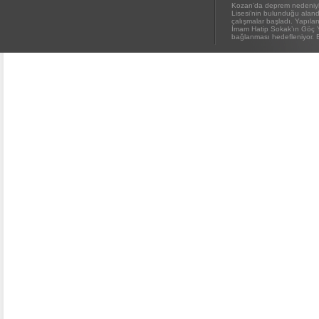
Kozan’da deprem nedeniyl
Kozan Gedikli Köyü’nde Otomobil
Lisesi’nin bulunduğu alanda
Takla Attı: 1’i Bebek 6 Kişi
çalışmalar başladı. Yapıl
Yaralandı
İmam Hatip Sokak’ın Göç 
bağlanması hedefleniyor. E
Eskimantaş Köyü Muhtarı Mustafa
Aköz, tedavi gördüğü hastanede
hayatını kaybetti.
FEKE’DE ELEKTRİK TEPKİSİ:
ÇONDU KÖYÜNDE 5 YILDIR
KARANLIKTA YAŞIYORUZ.
ELEKTRİK YOK
KOZAN’DA TRAFİK KAZASI 7 KİŞİ
YARALANDI
BÖBREKLERİ İKİ HASTAYA UMUT
OLDU
DAMDAN DÜŞEN OĞUZHAN
BÜYÜMEZ, 4 GÜNLÜK YAŞAM
SAVAŞINI KAYBETTİ