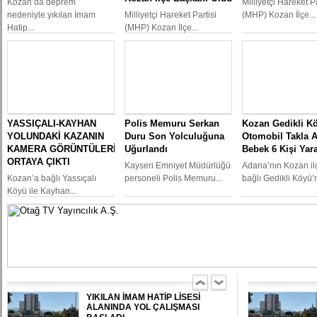
Kozan’da deprem
Milliyetçi Hareket Pa
nedeniyle yıkılan İmam
Milliyetçi Hareket Partisi
(MHP) Kozan İlçe...
Hatip...
(MHP) Kozan İlçe...
YASSIÇALI-KAYHAN
Polis Memuru Serkan
Kozan Gedikli K
KOZAN’DA TRAFİK KAZASI 7 KİŞİ
YARALANDI
YOLUNDAKİ KAZANIN
Duru Son Yolculuğuna
Otomobil Takla At
KAMERA GÖRÜNTÜLERİ
Uğurlandı
Bebek 6 Kişi Yar
ORTAYA ÇIKTI
Kayseri Emniyet Müdürlüğü
Adana’nın Kozan il
Kozan’a bağlı Yassıçalı
personeli Polis Memuru...
bağlı Gedikli Köyü’n
BÖBREKLERİ İKİ HASTAYA UMUT
Köyü ile Kayhan...
OLDU
DAMDAN DÜŞEN OĞUZHAN
BÜYÜMEZ, 4 GÜNLÜK YAŞAM
SAVAŞINI KAYBETTİ
YIKILAN İMAM HATİP LİSESİ
ALANINDA YOL ÇALIŞMASI